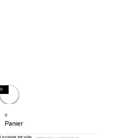
J'accepte le stockage et le traitement de mes données par ce site web.
J'accepte le stockage et le traitement de mes données par ce site web.
Politique de confidentialité
Se souvenir de moi
Sign In
S'inscrire
Restaurer le mot de passe
Send reset link
Password reset link sent
to your email
Fermer
No account?
S'inscrire
Sign In
Mot de passe perdu
0
0
Panier
Le panier est vide