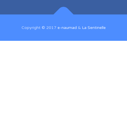
Copyright © 2017
e-naumad
&
La Sentinelle
Sign In
The password must have a minimum of
8 characters of numbers and letters, contain at least 1 capital letter