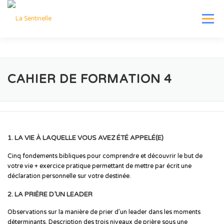
Aller
au
Menu
contenu
DÉPARTEMENTS
RESSOURCES
AGENDA
CAHIER DE FORMATION 4
LE BLOG DE MURIEL
DONS
BOUTIQUE
CONTACT
1. LA VIE À LAQUELLE VOUS AVEZ ÉTÉ APPELÉ(E)
Cinq fondements bibliques pour comprendre et découvrir le but de
votre vie + exercice pratique permettant de mettre par écrit une
déclaration personnelle sur votre destinée.
2. LA PRIÈRE D’UN LEADER
Observations sur la manière de prier d’un leader dans les moments
déterminants. Description des trois niveaux de prière sous une