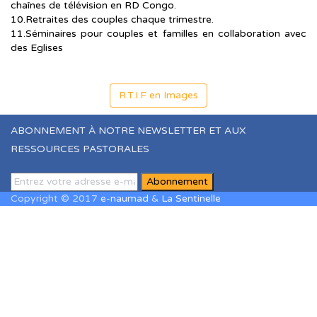
chaînes de télévision en RD Congo.
10.Retraites des couples chaque trimestre.
11.Séminaires pour couples et familles en collaboration avec
des Eglises
R.T.I.F en Images
ABONNEMENT À NOTRE NEWSLETTER ET AUX
RESSOURCES PASTORALES
Copyright © 2017
e-naumad
&
La Sentinelle
Sign In
The password must have a minimum of