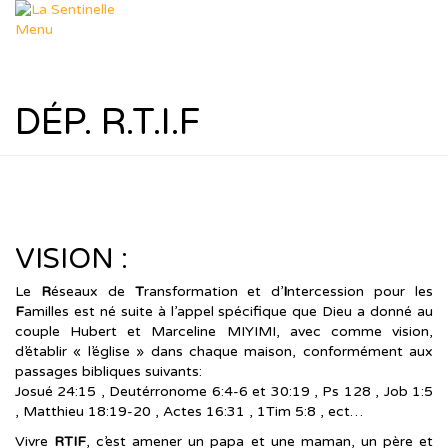
Aller
au
Menu
contenu
Départements
Déposer un sujet
Dép. Missions
DÉP. R.T.I.F
Dép. Femmes & Enfants
Dép. Soutien Spirituel
Dép. R.T.I.F
Ressources
Nos thèmes
Formation Leadership
Ressources Pastorales
VISION :
Téléchargements
Agenda
Le Blog de Muriel
Le
R
éseaux de
T
ransformation et d’
I
ntercession pour les
dons
F
amilles est né suite à l’appel spécifique que Dieu a donné au
Boutique
couple Hubert et Marceline MIYIMI, avec comme vision,
Panier
d’établir « l’église » dans chaque maison, conformément aux
Contact
passages bibliques suivants:
Josué 24:15 , Deutérronome 6:4-6 et 30:19 , Ps 128 , Job 1:5
, Matthieu 18:19-20 , Actes 16:31 , 1Tim 5:8 , ect…
Vivre
RTIF
, c’est amener un papa et une maman, un père et