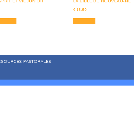
SPRIT ET VIE JUNIOR
LA BIBLE DU NOUVEAU-NÉ
€
13,50
au panier
Lire la suite
SSOURCES PASTORALES
characters of numbers and letters, contain at least 1 capital lett