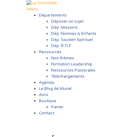
Aller
au
Menu
contenu
Départements
Déposer un sujet
Dép. Missions
Dép. Femmes & Enfants
Dép. Soutien Spirituel
Dép. R.T.I.F
Ressources
Nos thèmes
Formation Leadership
Ressources Pastorales
Téléchargements
Agenda
Le Blog de Muriel
dons
Boutique
Panier
Contact