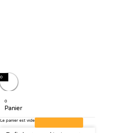
J'accepte le stockage et le traitement de mes données par ce site
Se souvenir de moi
Sign In
S'inscrire
Restaurer le mot de passe
Send reset link
Password reset link sent
to your email
Fermer
No account?
S'inscrire
Sign In
Mot de passe perdu
0
0
Panier
Le panier est vide
Retour à la boutique