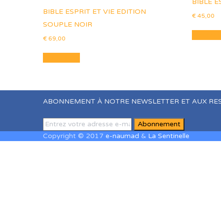
BIBLE E
BIBLE ESPRIT ET VIE EDITION
€
45,00
SOUPLE NOIR
Ajouter 
€
69,00
Lire la suite
ABONNEMENT À NOTRE NEWSLETTER ET AUX RE
Copyright © 2017
e-naumad
&
La Sentinelle
Sign In
The password must have a minimum of 8 