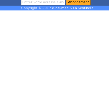
Copyright © 2017
e-naumad
&
La Sentinelle
Sign In
The password must have a minimum of 8 
J'accepte le stockage et le traitement de mes données par ce site
Se souvenir de moi
Sign In
S'inscrire
Restaurer le mot de passe
Send reset link
Password reset link sent
to your email
Fermer
No account?
S'inscrire
Sign In
Mot de passe perdu