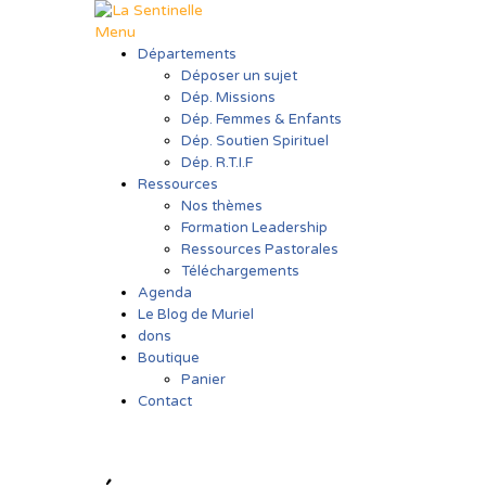
Aller
au
Menu
contenu
Départements
Déposer un sujet
Dép. Missions
Dép. Femmes & Enfants
Dép. Soutien Spirituel
Dép. R.T.I.F
Ressources
Nos thèmes
Formation Leadership
Ressources Pastorales
Téléchargements
Agenda
Le Blog de Muriel
dons
Boutique
Panier
Contact