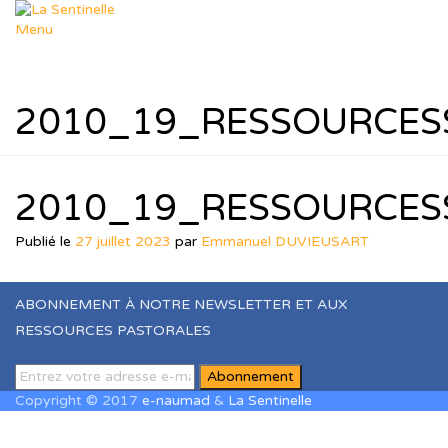
Aller
au
Menu
contenu
Départements
Déposer un sujet
Dép. Missions
2010_19_RESSOURCESS
Dép. Femmes & Enfants
Dép. Soutien Spirituel
Dép. R.T.I.F
Ressources
Nos thèmes
2010_19_RESSOURCESS
Formation Leadership
Ressources Pastorales
Publié le
27 juillet 2023
par
Emmanuel DUVIEUSART
Téléchargements
Agenda
Le Blog de Muriel
ABONNEMENT À NOTRE NEWSLETTER ET AUX
dons
RESSOURCES PASTORALES
Boutique
Panier
Contact
Copyright © 2017
e-naumad
&
La Sentinelle
Sign In