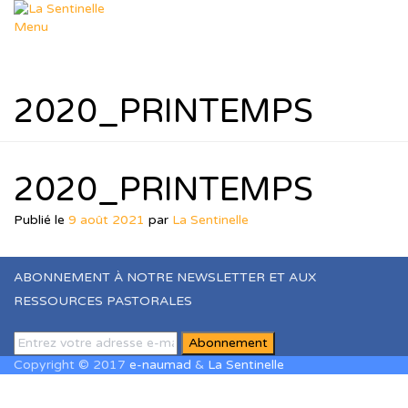
Aller
au
Menu
contenu
Départements
Déposer un sujet
Dép. Missions
2020_PRINTEMPS
Dép. Femmes & Enfants
Dép. Soutien Spirituel
Dép. R.T.I.F
Ressources
Nos thèmes
2020_PRINTEMPS
Formation Leadership
Ressources Pastorales
Publié le
9 août 2021
par
La Sentinelle
Téléchargements
Agenda
Le Blog de Muriel
ABONNEMENT À NOTRE NEWSLETTER ET AUX
dons
RESSOURCES PASTORALES
Boutique
Panier
Contact
Copyright © 2017
e-naumad
&
La Sentinelle
Sign In