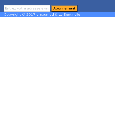
Copyright © 2017
e-naumad
&
La Sentinelle
Sign In
The password must have a minimum of
8 characters of numbers and letters, contain at least 1 capital
letter
J'accepte le stockage et le traitement de mes données par ce site
web. J'accepte le stockage et le traitement de mes données par ce
site web.
Politique de confidentialité
Se souvenir de moi
Sign In
S'inscrire
Restaurer le mot de passe