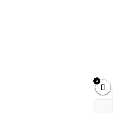
The password must have a minimum of
8 characters of numbers and letters, contain at least 1 capital
letter
J'accepte le stockage et le traitement de mes données par ce site
web. J'accepte le stockage et le traitement de mes données par ce
site web.
Politique de confidentialité
Se souvenir de moi
Sign In
S'inscrire
0
Restaurer le mot de passe
Send reset link
Password reset link sent
to your email
Fermer
No account?
S'inscrire
Sign In
Mot de passe perdu