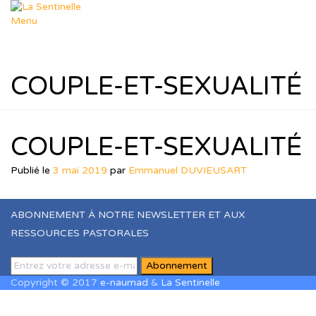
Aller
au
Menu
contenu
Départements
Déposer un sujet
Dép. Missions
COUPLE-ET-SEXUALITÉ
Dép. Femmes & Enfants
Dép. Soutien Spirituel
Dép. R.T.I.F
Ressources
Nos thèmes
COUPLE-ET-SEXUALITÉ
Formation Leadership
Ressources Pastorales
Publié le
3 mai 2019
par
Emmanuel DUVIEUSART
Téléchargements
Agenda
Le Blog de Muriel
ABONNEMENT À NOTRE NEWSLETTER ET AUX
dons
RESSOURCES PASTORALES
Boutique
Panier
Contact
Copyright © 2017
e-naumad
&
La Sentinelle
Sign In