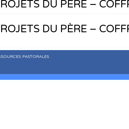
ROJETS DU PÈRE – COF
ROJETS DU PÈRE – COF
T
SSOURCES PASTORALES
characters of numbers and letters, contain at least 1 capital lett