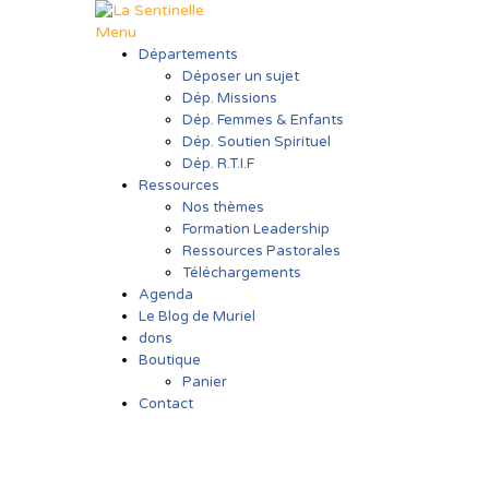
Aller
au
Menu
contenu
Départements
Déposer un sujet
Dép. Missions
Dép. Femmes & Enfants
Dép. Soutien Spirituel
Dép. R.T.I.F
Ressources
Nos thèmes
Formation Leadership
Ressources Pastorales
Téléchargements
Agenda
Le Blog de Muriel
dons
Boutique
Panier
Contact