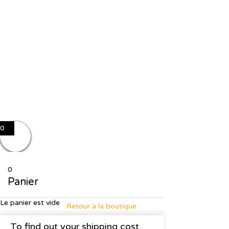
J'accepte le stockage et le traitement de mes données par ce site
Se souvenir de moi
Sign In
S'inscrire
Restaurer le mot de passe
Send reset link
Password reset link sent
to your email
Fermer
No account?
S'inscrire
Sign In
Mot de passe perdu
0
0
Panier
Le panier est vide
Retour à la boutique
To find out your shipping cost ,