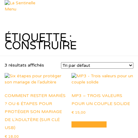
Aller
au
Menu
contenu
Départements
Déposer un sujet
Dép. Missions
ÉTIQUETTE :
Dép. Femmes & Enfants
Dép. Soutien Spirituel
CONSTRUIRE
Dép. R.T.I.F
Ressources
Nos thèmes
Formation Leadership
3 résultats affichés
Ressources Pastorales
Téléchargements
Agenda
Le Blog de Muriel
COMMENT RESTER MARIÉS
dons
MP3 – TROIS VALEURS
Boutique
? OU 6 ÉTAPES POUR
POUR UN COUPLE SOLIDE
Panier
PROTÉGER SON MARIAGE
€
15,00
Contact
DE L’ADULTÈRE (SUR CLÉ
Ajouter au panier
USB)
€
18,00