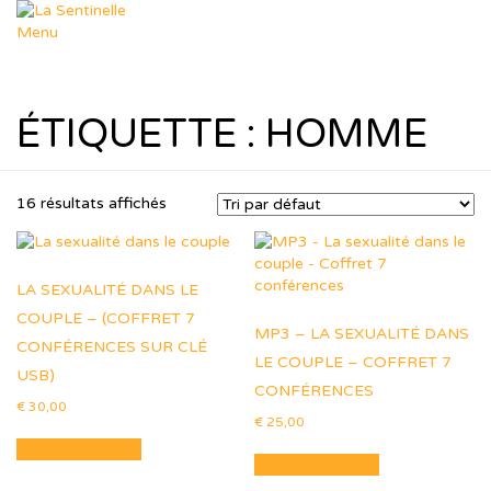
Aller
au
Menu
contenu
Départements
Déposer un sujet
Dép. Missions
ÉTIQUETTE :
HOMME
Dép. Femmes & Enfants
Dép. Soutien Spirituel
Dép. R.T.I.F
Ressources
16 résultats affichés
Nos thèmes
Formation Leadership
Ressources Pastorales
Téléchargements
LA SEXUALITÉ DANS LE
Agenda
COUPLE – (COFFRET 7
Le Blog de Muriel
MP3 – LA SEXUALITÉ DANS
dons
CONFÉRENCES SUR CLÉ
Boutique
LE COUPLE – COFFRET 7
USB)
Panier
CONFÉRENCES
Contact
€
30,00
€
25,00
Ajouter au panier
Ajouter au panier