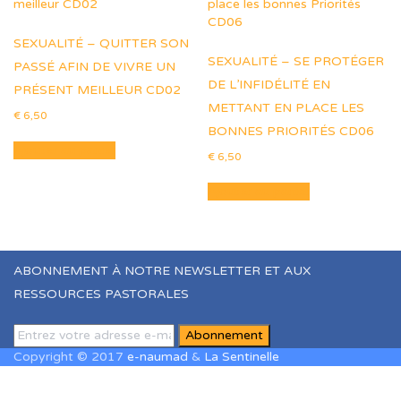
SEXUALITÉ – QUITTER SON
SEXUALITÉ – SE PROTÉGER
PASSÉ AFIN DE VIVRE UN
DE L’INFIDÉLITÉ EN
PRÉSENT MEILLEUR CD02
METTANT EN PLACE LES
€
6,50
BONNES PRIORITÉS CD06
Ajouter au panier
€
6,50
Ajouter au panier
ABONNEMENT À NOTRE NEWSLETTER ET AUX
RESSOURCES PASTORALES
Copyright © 2017
e-naumad
&
La Sentinelle
Sign In