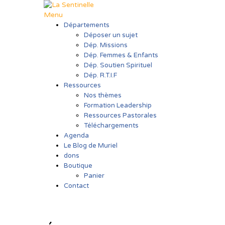
Aller
au
Menu
contenu
Départements
Déposer un sujet
Dép. Missions
Dép. Femmes & Enfants
Dép. Soutien Spirituel
Dép. R.T.I.F
Ressources
Nos thèmes
Formation Leadership
Ressources Pastorales
Téléchargements
Agenda
Le Blog de Muriel
dons
Boutique
Panier
Contact