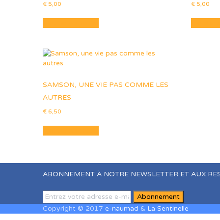
€
5,00
€
5,00
Ajouter au panier
Ajouter 
SAMSON, UNE VIE PAS COMME LES
AUTRES
€
6,50
Ajouter au panier
ABONNEMENT À NOTRE NEWSLETTER ET AUX RE
Copyright © 2017
e-naumad
&
La Sentinelle
Sign In