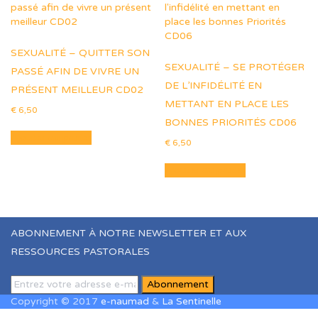
SEXUALITÉ – QUITTER SON
SEXUALITÉ – SE PROTÉGER
PASSÉ AFIN DE VIVRE UN
DE L’INFIDÉLITÉ EN
PRÉSENT MEILLEUR CD02
METTANT EN PLACE LES
€
6,50
BONNES PRIORITÉS CD06
Ajouter au panier
€
6,50
Ajouter au panier
ABONNEMENT À NOTRE NEWSLETTER ET AUX
RESSOURCES PASTORALES
Copyright © 2017
e-naumad
&
La Sentinelle
Sign In