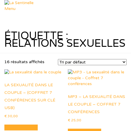
Aller
au
Menu
contenu
Départements
Déposer un sujet
Dép. Missions
ÉTIQUETTE :
Dép. Femmes & Enfants
Dép. Soutien Spirituel
RELATIONS SEXUELLES
Dép. R.T.I.F
Ressources
Nos thèmes
Formation Leadership
16 résultats affichés
Ressources Pastorales
Téléchargements
Agenda
LA SEXUALITÉ DANS LE
Le Blog de Muriel
dons
COUPLE – (COFFRET 7
Boutique
MP3 – LA SEXUALITÉ DANS
CONFÉRENCES SUR CLÉ
Panier
LE COUPLE – COFFRET 7
USB)
Contact
CONFÉRENCES
€
30,00
€
25,00
Ajouter au panier