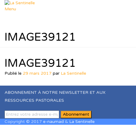
Aller
au
Menu
contenu
Départements
Déposer un sujet
Dép. Missions
IMAGE39121
Dép. Femmes & Enfants
Dép. Soutien Spirituel
Dép. R.T.I.F
Ressources
Nos thèmes
IMAGE39121
Formation Leadership
Ressources Pastorales
Publié le
29 mars 2017
par
La Sentinelle
Téléchargements
Agenda
Le Blog de Muriel
ABONNEMENT À NOTRE NEWSLETTER ET AUX
dons
RESSOURCES PASTORALES
Boutique
Panier
Contact
Copyright © 2017
e-naumad
&
La Sentinelle
Sign In