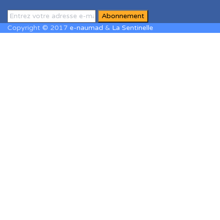
Copyright © 2017
e-naumad
&
La Sentinelle
Sign In
The password must have a minimum of
8 characters of numbers and letters, contain at least 1 capital
letter
J'accepte le stockage et le traitement de mes données par ce site
web. J'accepte le stockage et le traitement de mes données par ce
site web.
Politique de confidentialité
Se souvenir de moi
Sign In
S'inscrire
Restaurer le mot de passe