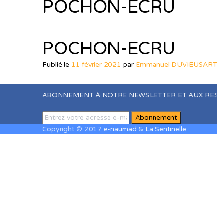
POCHON-ECRU
POCHON-ECRU
Publié le
11 février 2021
par
Emmanuel DUVIEUSART
ABONNEMENT À NOTRE NEWSLETTER ET AUX RE
Copyright © 2017
e-naumad
&
La Sentinelle
Sign In
The password must have a minimum of 8 