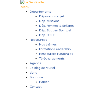
Aller
au
Menu
contenu
Départements
Déposer un sujet
Dép. Missions
Dép. Femmes & Enfants
Dép. Soutien Spirituel
Dép. R.T.I.F
Ressources
Nos thèmes
Formation Leadership
Ressources Pastorales
Téléchargements
Agenda
Le Blog de Muriel
dons
Boutique
Panier
Contact