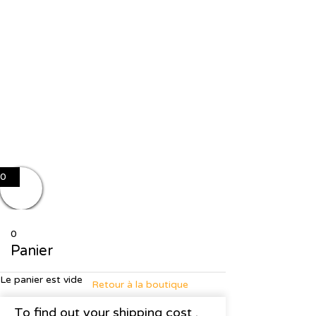
J'accepte le stockage et le traitement de mes données par ce site
Se souvenir de moi
Sign In
S'inscrire
Restaurer le mot de passe
Send reset link
Password reset link sent
to your email
Fermer
No account?
S'inscrire
Sign In
Mot de passe perdu
0
0
Panier
Le panier est vide
Retour à la boutique
To find out your shipping cost ,