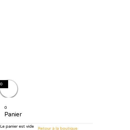
The password must have a minimum of 8 
J'accepte le stockage et le traitement de mes données par ce site
Se souvenir de moi
Sign In
S'inscrire
Restaurer le mot de passe
Send reset link
Password reset link sent
to your email
Fermer
No account?
S'inscrire
Sign In
Mot de passe perdu
0
0
Panier
Le panier est vide
Retour à la boutique