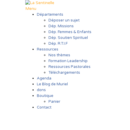
Aller
au
Menu
contenu
Départements
Déposer un sujet
Dép. Missions
Dép. Femmes & Enfants
Dép. Soutien Spirituel
Dép. R.T.I.F
Ressources
Nos thèmes
Formation Leadership
Ressources Pastorales
Téléchargements
Agenda
Le Blog de Muriel
dons
Boutique
Panier
Contact