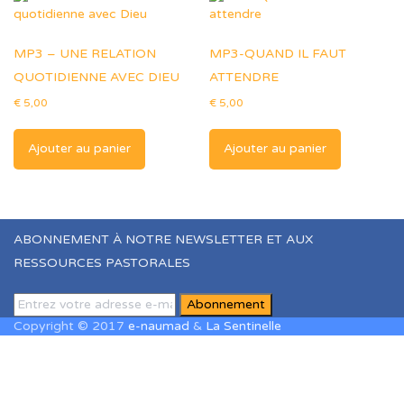
MP3 – UNE RELATION
MP3-QUAND IL FAUT
QUOTIDIENNE AVEC DIEU
ATTENDRE
€
5,00
€
5,00
Ajouter au panier
Ajouter au panier
ABONNEMENT À NOTRE NEWSLETTER ET AUX
RESSOURCES PASTORALES
Copyright © 2017
e-naumad
&
La Sentinelle
Sign In