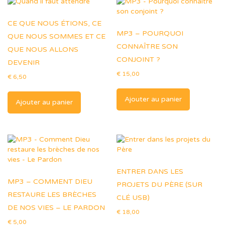
nous
allons
CE QUE NOUS ÉTIONS, CE
devenir
MP3 – POURQUOI
QUE NOUS SOMMES ET CE
CONNAÎTRE SON
QUE NOUS ALLONS
CONJOINT ?
DEVENIR
€
15,00
€
6,50
Ajouter au panier
Ajouter au panier
ENTRER DANS LES
MP3 – COMMENT DIEU
PROJETS DU PÈRE (SUR
RESTAURE LES BRÈCHES
CLÉ USB)
DE NOS VIES – LE PARDON
€
18,00
€
5,00