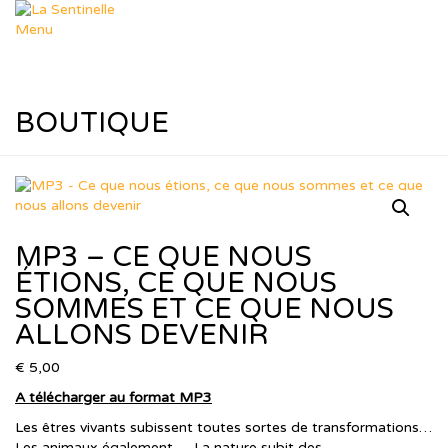
Aller
au
Menu
contenu
Départements
Déposer un sujet
Dép. Missions
Dép. Femmes & Enfants
BOUTIQUE
Dép. Soutien Spirituel
Dép. R.T.I.F
Ressources
Nos thèmes
Formation Leadership
Ressources Pastorales
MP3 – CE QUE NOUS
Téléchargements
Agenda
ÉTIONS, CE QUE NOUS
Le Blog de Muriel
SOMMES ET CE QUE NOUS
dons
ALLONS DEVENIR
Boutique
Panier
€
5,00
Contact
A télécharger au format MP3
Les êtres vivants subissent toutes sortes de transformations…
Les animaux également … La nature subit des