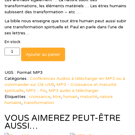
transformations, les éléments matériels … Les êtres humains
subissent des transformation – etc …
La bible nous enseigne que tout être humain peut aussi subir
une transformation spirituelle et Paul en parle dans l’une de
ses lettres…
En stock
quantité
Ajouter au panier
de
MP3
-
UGS :
Format MP3
Ce
Catégories :
Conférences Audios à télécharger en MP3 ou à
que
commander sur Clé USB
,
MP3 - Croissance et maturité
nous
spirituelle
,
MP3 - Foi
,
MP3 audio à télécharger
étions,
Étiquettes :
croissance
,
être
,
humain
,
maturité
,
nature
ce
humaine
,
transformation
que
nous
VOUS AIMEREZ PEUT-ÊTRE
sommes
et
AUSSI…
ce
que