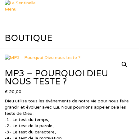
Aller
au
Menu
contenu
Départements
Déposer un sujet
Dép. Missions
Dép. Femmes & Enfants
BOUTIQUE
Dép. Soutien Spirituel
Dép. R.T.I.F
Ressources
Nos thèmes
Formation Leadership
MP3 – POURQUOI DIEU
Ressources Pastorales
Téléchargements
NOUS TESTE ?
Agenda
Le Blog de Muriel
€
20,00
dons
Dieu utilise tous les évènements de notre vie pour nous faire
Boutique
grandir et évoluer avec Lui. Nous pourrions appeler cela les
Panier
tests de Dieu :
Contact
-1- Le test du temps,
-2- Le test de la parole,
-3- Le test du caractère,
-4- Le test de la motivation,