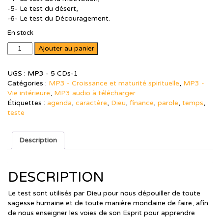
-5- Le test du désert,
-6- Le test du Découragement.
En stock
quantité
Ajouter au panier
de
MP3
UGS :
MP3 - 5 CDs-1
-
Catégories :
MP3 - Croissance et maturité spirituelle
,
MP3 -
Pourquoi
Vie intérieure
,
MP3 audio à télécharger
Dieu
Étiquettes :
agenda
,
caractère
,
Dieu
,
finance
,
parole
,
temps
,
nous
teste
teste
?
Description
DESCRIPTION
Le test sont utilisés par Dieu pour nous dépouiller de toute
sagesse humaine et de toute manière mondaine de faire, afin
de nous enseigner les voies de son Esprit pour apprendre