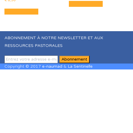
Ajouter au panier
Ajouter au panier
ABONNEMENT À NOTRE NEWSLETTER ET AUX
RESSOURCES PASTORALES
Copyright © 2017
e-naumad
&
La Sentinelle
Sign In
The password must have a minimum of
8 characters of numbers and letters, contain at least 1 capital
letter