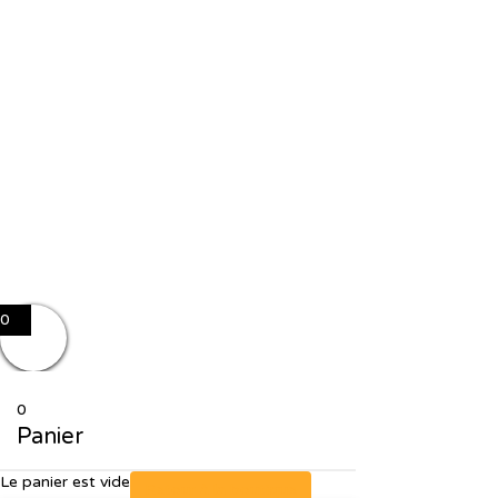
J'accepte le stockage et le traitement de mes données par ce site
web. J'accepte le stockage et le traitement de mes données par ce
site web.
Politique de confidentialité
Se souvenir de moi
Sign In
S'inscrire
Restaurer le mot de passe
Send reset link
Password reset link sent
to your email
Fermer
No account?
S'inscrire
Sign In
Mot de passe perdu
0
0
Panier
Le panier est vide
Retour à la boutique