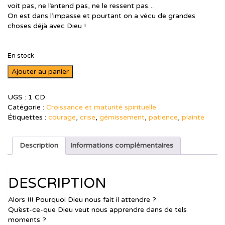
voit pas, ne l’entend pas, ne le ressent pas…
On est dans l’impasse et pourtant on a vécu de grandes
choses déjà avec Dieu !
En stock
quantité
Ajouter au panier
de
Quand
UGS :
1 CD
il
Catégorie :
Croissance et maturité spirituelle
faut
Étiquettes :
courage
,
crise
,
gémissement
,
patience
,
plainte
attendre
Description
Informations complémentaires
DESCRIPTION
Alors !!! Pourquoi Dieu nous fait il attendre ?
Qu’est-ce-que Dieu veut nous apprendre dans de tels
moments ?