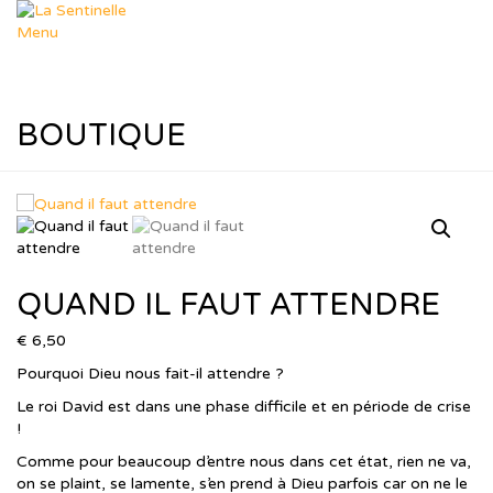
Aller
au
Menu
contenu
Départements
Déposer un sujet
Dép. Missions
Dép. Femmes & Enfants
BOUTIQUE
Dép. Soutien Spirituel
Dép. R.T.I.F
Ressources
Nos thèmes
Formation Leadership
Ressources Pastorales
Téléchargements
QUAND IL FAUT ATTENDRE
Agenda
Le Blog de Muriel
€
6,50
dons
Boutique
Pourquoi Dieu nous fait-il attendre ?
Panier
Le roi David est dans une phase difficile et en période de crise
Contact
!
Comme pour beaucoup d’entre nous dans cet état, rien ne va,
on se plaint, se lamente, s’en prend à Dieu parfois car on ne le