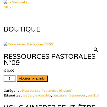
Aller
au
Menu
contenu
Départements
Déposer un sujet
Dép. Missions
Dép. Femmes & Enfants
BOUTIQUE
Dép. Soutien Spirituel
Dép. R.T.I.F
Ressources
Nos thèmes
Formation Leadership
RESSOURCES PASTORALES
Ressources Pastorales
Téléchargements
N°09
Agenda
Le Blog de Muriel
€
0,00
dons
quantité
Ajouter au panier
Boutique
de
Panier
Ressources
Contact
Catégorie :
Ressources Pastorales (Gratuit)
Pastorales
Étiquettes :
leader
,
leadership
,
pasteurs
,
ressources
,
service
N°09