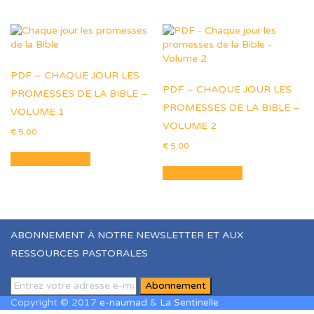
€ 8,00.
€ 6,00.
€ 8,00.
€ 6,00.
PDF – CHAQUE JOUR LES
PDF – CHAQUE JOUR LES
PROMESSES DE LA BIBLE –
PROMESSES DE LA BIBLE –
VOLUME 1
VOLUME 2
€
5,00
€
5,00
Ajouter au panier
Ajouter au panier
ABONNEMENT À NOTRE NEWSLETTER ET AUX
RESSOURCES PASTORALES
Copyright © 2017
e-naumad
&
La Sentinelle