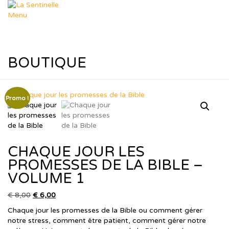
Aller
au
Menu
contenu
Départements
Déposer un sujet
Dép. Missions
Dép. Femmes & Enfants
BOUTIQUE
Dép. Soutien Spirituel
Dép. R.T.I.F
Ressources
Nos thèmes
Promo !
Formation Leadership
Ressources Pastorales
Téléchargements
Agenda
CHAQUE JOUR LES
Le Blog de Muriel
dons
PROMESSES DE LA BIBLE –
Boutique
VOLUME 1
Panier
Contact
Le
Le
€
8,00
€
6,00
prix
prix
Chaque jour les promesses de la Bible ou comment gérer
initial
actuel
notre stress, comment être patient, comment gérer notre
était :
est :