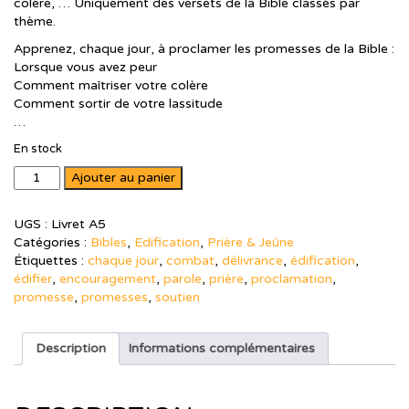
colère, … Uniquement des versets de la Bible classés par
€ 8,00.
€ 6,00.
thème.
Apprenez, chaque jour, à proclamer les promesses de la Bible :
Lorsque vous avez peur
Comment maîtriser votre colère
Comment sortir de votre lassitude
…
En stock
quantité
Ajouter au panier
de
Chaque
UGS :
Livret A5
jour
Catégories :
Bibles
,
Edification
,
Prière & Jeûne
les
Étiquettes :
chaque jour
,
combat
,
délivrance
,
édification
,
promesses
édifier
,
encouragement
,
parole
,
prière
,
proclamation
,
de
promesse
,
promesses
,
soutien
la
Bible
-
Description
Informations complémentaires
Volume
1