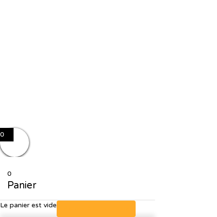
J'accepte le stockage et le traitement de mes données par ce site
web. J'accepte le stockage et le traitement de mes données par ce
site web.
Politique de confidentialité
Se souvenir de moi
Sign In
S'inscrire
Restaurer le mot de passe
Send reset link
Password reset link sent
to your email
Fermer
No account?
S'inscrire
Sign In
Mot de passe perdu
0
0
Panier
Le panier est vide
Retour à la boutique