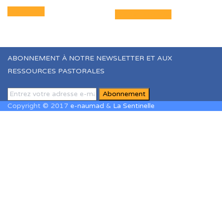
Lire la suite
Ajouter au panier
ABONNEMENT À NOTRE NEWSLETTER ET AUX
RESSOURCES PASTORALES
Copyright © 2017
e-naumad
&
La Sentinelle
Sign In
The password must have a minimum of
8 characters of numbers and letters, contain at least 1 capital
letter