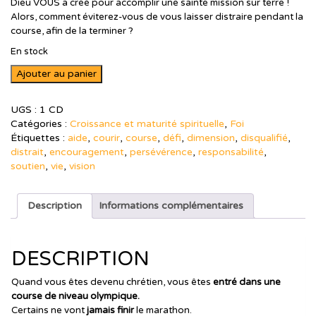
Dieu VOUS a créé pour accomplir une sainte mission sur terre !
Alors, comment éviterez-vous de vous laisser distraire pendant la
course, afin de la terminer ?
En stock
quantité
Ajouter au panier
de
Courez-
UGS :
1 CD
vous
Catégories :
Croissance et maturité spirituelle
,
Foi
la
Étiquettes :
aide
,
courir
,
course
,
défi
,
dimension
,
disqualifié
,
course
distrait
,
encouragement
,
persévérence
,
responsabilité
,
que
soutien
,
vie
,
vision
Dieu
vous
a
Description
Informations complémentaires
demandé
de
courir
DESCRIPTION
?
Quand vous êtes devenu chrétien, vous êtes
entré dans une
course de niveau olympique.
Certains ne vont
jamais finir
le marathon.