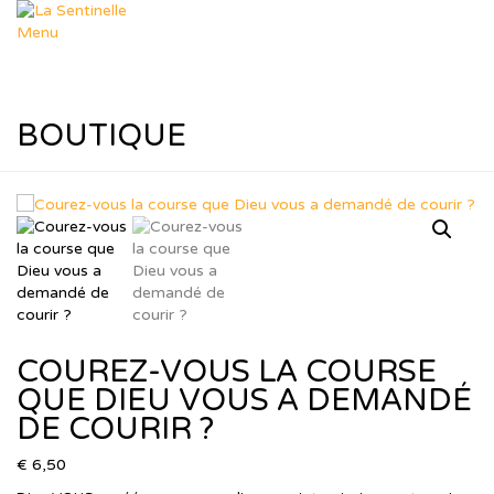
Aller
au
Menu
contenu
Départements
Déposer un sujet
Dép. Missions
Dép. Femmes & Enfants
BOUTIQUE
Dép. Soutien Spirituel
Dép. R.T.I.F
Ressources
Nos thèmes
Formation Leadership
Ressources Pastorales
Téléchargements
Agenda
Le Blog de Muriel
dons
COUREZ-VOUS LA COURSE
Boutique
Panier
QUE DIEU VOUS A DEMANDÉ
Contact
DE COURIR ?
€
6,50