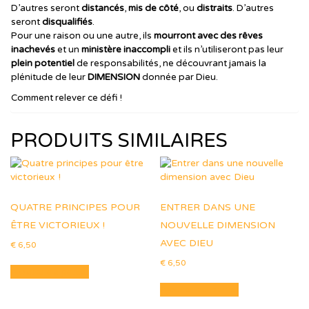
D’autres seront
distancés
,
mis de côté
, ou
distraits
. D’autres
seront
disqualifiés
.
Pour une raison ou une autre, ils
mourront avec des rêves
inachevés
et un
ministère inaccompli
et ils n’utiliseront pas leur
plein potentiel
de responsabilités, ne découvrant jamais la
plénitude de leur
DIMENSION
donnée par Dieu.
Comment relever ce défi !
PRODUITS SIMILAIRES
QUATRE PRINCIPES POUR
ENTRER DANS UNE
ÊTRE VICTORIEUX !
NOUVELLE DIMENSION
AVEC DIEU
€
6,50
€
6,50
Ajouter au panier
Ajouter au panier