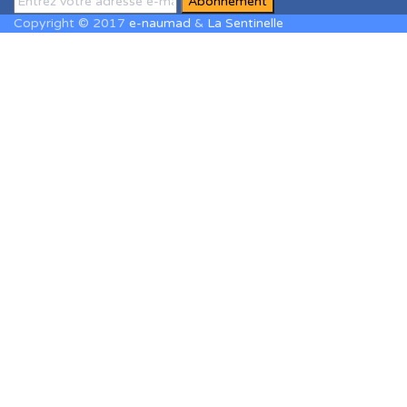
Copyright © 2017
e-naumad
&
La Sentinelle
Sign In
The password must have a minimum of
8 characters of numbers and letters, contain at least 1 capital
letter
J'accepte le stockage et le traitement de mes données par ce site
web. J'accepte le stockage et le traitement de mes données par ce
site web.
Politique de confidentialité
Se souvenir de moi
Sign In
S'inscrire
Restaurer le mot de passe