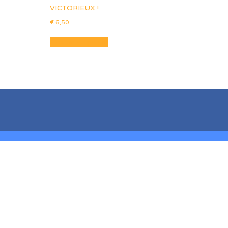
VICTORIEUX !
€
6,50
Ajouter au panier
er