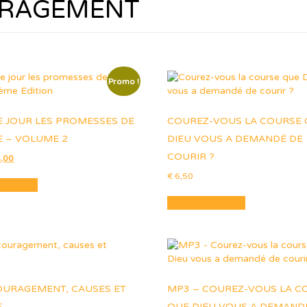
RAGEMENT
Promo !
 JOUR LES PROMESSES DE
COUREZ-VOUS LA COURSE
E – VOLUME 2
DIEU VOUS A DEMANDÉ DE
COURIR ?
Le
,00
x
prix
€
6,50
ial
actuel
au panier
t :
est :
Ajouter au panier
,00.
€ 6,00.
OURAGEMENT, CAUSES ET
MP3 – COUREZ-VOUS LA C
E
QUE DIEU VOUS A DEMAND