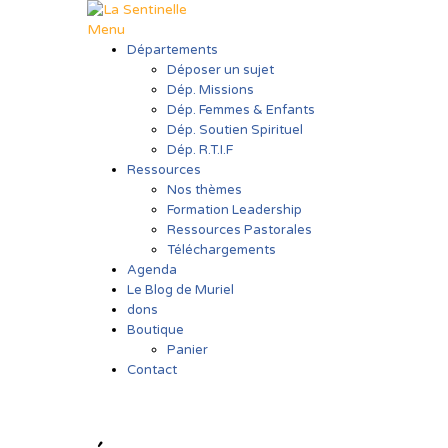
Aller
au
Menu
contenu
Départements
Déposer un sujet
Dép. Missions
Dép. Femmes & Enfants
Dép. Soutien Spirituel
Dép. R.T.I.F
Ressources
Nos thèmes
Formation Leadership
Ressources Pastorales
Téléchargements
Agenda
Le Blog de Muriel
dons
Boutique
Panier
Contact