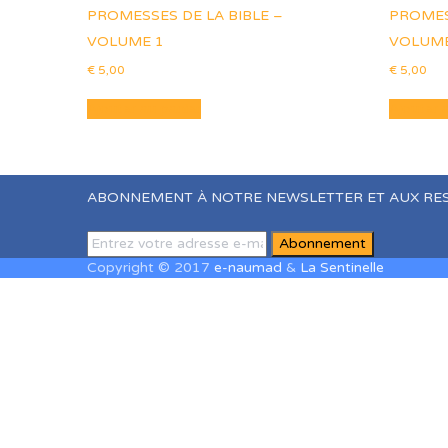
PROMESSES DE LA BIBLE –
PROMES
VOLUME 1
VOLUME
€
5,00
€
5,00
Ajouter au panier
Ajouter 
ABONNEMENT À NOTRE NEWSLETTER ET AUX RE
Copyright © 2017
e-naumad
&
La Sentinelle
Sign In
The password must have a minimum of 8 