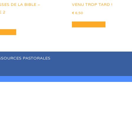
SES DE LA BIBLE –
VENU TROP TARD !
 2
€
6,50
Ajouter au panier
au panier
SSOURCES PASTORALES
characters of numbers and letters, contain at least 1 capital lett