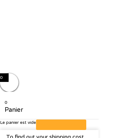
J'accepte le stockage et le traitement de mes données par ce site
Se souvenir de moi
Sign In
S'inscrire
Restaurer le mot de passe
Send reset link
Password reset link sent
to your email
Fermer
No account?
S'inscrire
Sign In
Mot de passe perdu
0
0
Panier
Le panier est vide
Retour à la boutique
To find out your shipping cost ,