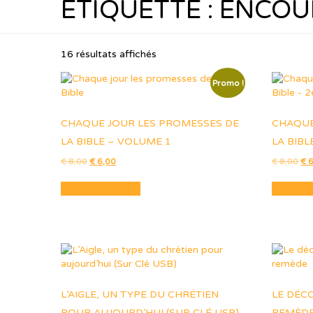
ÉTIQUETTE :
ENCOU
16 résultats affichés
Promo !
CHAQUE JOUR LES PROMESSES DE
CHAQUE
LA BIBLE – VOLUME 1
LA BIBL
Le
Le
Le
€
8,00
€
6,00
€
8,00
€
6
prix
prix
pri
initial
actuel
init
Ajouter au panier
Ajouter 
était :
est :
étai
€ 8,00.
€ 6,00.
€ 8
L’AIGLE, UN TYPE DU CHRÉTIEN
LE DÉC
POUR AUJOURD’HUI (SUR CLÉ USB)
REMÈD