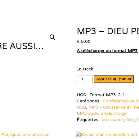
MP3 – DIEU 
€
5,00
RE AUSSI…
A télécharger au format MP3
En stock
quantité
Ajouter au panier
de
MP3
UGS :
Format MP3-2-1
-
Catégories :
Conférences Audi
Dieu
USB
,
MP3 - Croissance et matu
peut
MP3 audio à télécharger
tout
Étiquettes :
croissance
,
être
,