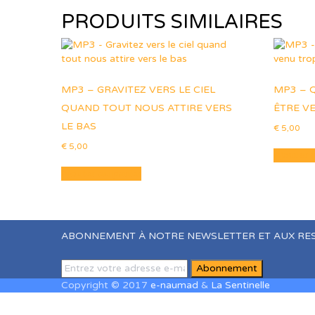
PRODUITS SIMILAIRES
MP3 – GRAVITEZ VERS LE CIEL
MP3 – 
QUAND TOUT NOUS ATTIRE VERS
ÊTRE V
LE BAS
€
5,00
€
5,00
Ajouter 
Ajouter au panier
ABONNEMENT À NOTRE NEWSLETTER ET AUX RE
Copyright © 2017
e-naumad
&
La Sentinelle
Sign In