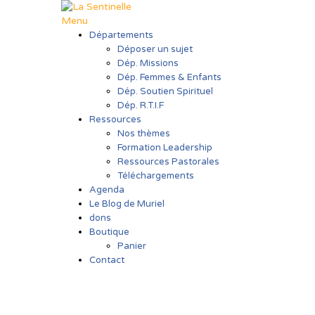
Aller
au
Menu
contenu
Départements
Déposer un sujet
Dép. Missions
Dép. Femmes & Enfants
Dép. Soutien Spirituel
Dép. R.T.I.F
Ressources
Nos thèmes
Formation Leadership
Ressources Pastorales
Téléchargements
Agenda
Le Blog de Muriel
dons
Boutique
Panier
Contact