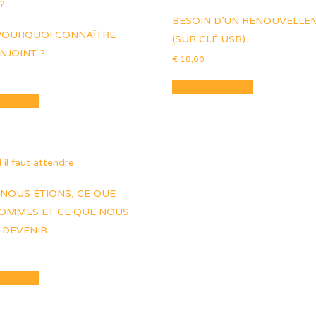
BESOIN D’UN RENOUVELLE
POURQUOI CONNAÎTRE
(SUR CLÉ USB)
NJOINT ?
€
18,00
Ajouter au panier
au panier
 NOUS ÉTIONS, CE QUE
OMMES ET CE QUE NOUS
 DEVENIR
au panier