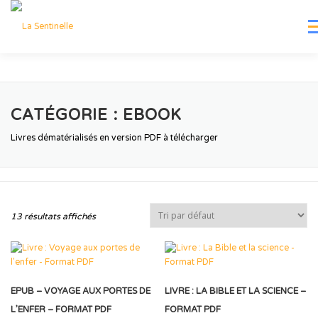
Aller
au
Me
contenu
DÉPARTEMENTS
RESSOURCES
AGENDA
CATÉGORIE :
EBOOK
LE BLOG DE MURIEL
DONS
BOUTIQUE
CONTACT
Livres dématérialisés en version PDF à télécharger
13 résultats affichés
EPUB – VOYAGE AUX PORTES DE
LIVRE : LA BIBLE ET LA SCIENCE –
L’ENFER – FORMAT PDF
FORMAT PDF