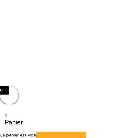
J'accepte le stockage et le traitement de mes données par ce site
web. J'accepte le stockage et le traitement de mes données par ce
site web.
Politique de confidentialité
Se souvenir de moi
Sign In
S'inscrire
Restaurer le mot de passe
Send reset link
Password reset link sent
to your email
Fermer
No account?
S'inscrire
Sign In
Mot de passe perdu
0
0
Panier
Le panier est vide
Retour à la boutique