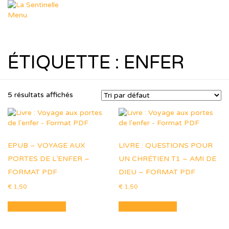
Aller
au
Menu
contenu
Départements
Déposer un sujet
Dép. Missions
ÉTIQUETTE :
ENFER
Dép. Femmes & Enfants
Dép. Soutien Spirituel
Dép. R.T.I.F
Ressources
5 résultats affichés
Nos thèmes
Formation Leadership
Ressources Pastorales
Téléchargements
Agenda
EPUB – VOYAGE AUX
LIVRE : QUESTIONS POUR
Le Blog de Muriel
PORTES DE L’ENFER –
dons
UN CHRÉTIEN T1 – AMI DE
Boutique
FORMAT PDF
DIEU – FORMAT PDF
Panier
€
1,50
€
1,50
Contact
Ajouter au panier
Ajouter au panier