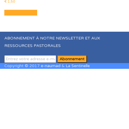
€
1,50
Ajouter au panier
ABONNEMENT À NOTRE NEWSLETTER ET AUX
RESSOURCES PASTORALES
Copyright © 2017
e-naumad
&
La Sentinelle
Sign In
The password must have a minimum of
8 characters of numbers and letters, contain at least 1 capital
letter