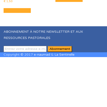
€
1,50
Ajouter au panier
ABONNEMENT À NOTRE NEWSLETTER ET AUX
RESSOURCES PASTORALES
Copyright © 2017
e-naumad
&
La Sentinelle
Sign In
The password must have a minimum of
8 characters of numbers and letters, contain at least 1 capital
letter