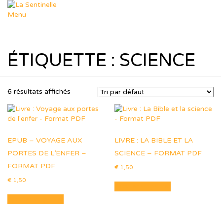
Aller
au
Menu
contenu
Départements
Déposer un sujet
Dép. Missions
ÉTIQUETTE :
SCIENCE
Dép. Femmes & Enfants
Dép. Soutien Spirituel
Dép. R.T.I.F
Ressources
6 résultats affichés
Nos thèmes
Formation Leadership
Ressources Pastorales
Téléchargements
Agenda
EPUB – VOYAGE AUX
LIVRE : LA BIBLE ET LA
Le Blog de Muriel
PORTES DE L’ENFER –
dons
SCIENCE – FORMAT PDF
Boutique
FORMAT PDF
€
1,50
Panier
€
1,50
Contact
Ajouter au panier
Ajouter au panier