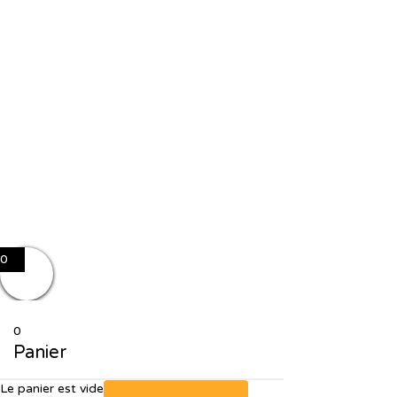
J'accepte le stockage et le traitement de mes données par ce site
web. J'accepte le stockage et le traitement de mes données par ce
site web.
Politique de confidentialité
Se souvenir de moi
Sign In
S'inscrire
Restaurer le mot de passe
Send reset link
Password reset link sent
to your email
Fermer
No account?
S'inscrire
Sign In
Mot de passe perdu
0
0
Panier
Le panier est vide
Retour à la boutique